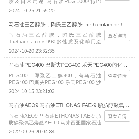
质及日常用途 马石油PEG-1000/扬巴
控，其应用领域正不断拓展。...
PEG-1000也叫聚乙二醇-1000，CAS登录
2024-10-25 21:55:20
号 25322-68-3，是多领域应用的高分子聚
合物，具润滑、保湿、分散等特性，广泛
马石油三乙醇胺，陶氏三乙醇胺Triethanolamine 99%的性质及化学用途
用于医药、化妆品、纺织、涂料、橡胶等
马石油三乙醇胺，陶氏三乙醇胺
工业，马石油聚乙二醇1000和巴斯夫聚乙
查看详情
Triethanolamine 99%的性质及化学用途
二醇1000等品牌产品通过先进工艺确保高
CAS号：102-71-6 是重要有机化合物，用
纯度稳定性。...
2024-10-20 23:32:35
于化妆品、金属加工、水泥、日化等领
域，具有弱碱性，能与多种酸反应。广泛
马石油PEG400 巴斯夫PEG400 乐天PEG400的化学性质及各方面用途
应用于化妆品、金属加工、水泥、日化等
PEG400，即聚乙二醇400，有马石油
多个行业，三乙醇胺还可用作环氧树脂的
查看详情
PEG400 巴斯夫PEG400 乐天PEG400 沙
固化剂、润滑油的添加剂以及抗腐蚀剂
特PEG400 扬巴PEG-400 的化学性质及各
等。马石油三乙醇胺与陶氏三乙醇胺的广
2024-10-15 23:21:03
方面用途 具有高溶解性、良好润滑保湿
泛应用未来将继续拓展。...
性，广泛应用于医药、化妆品、工业等领
马石油AEO9 马石油ETHONAS FAE-9 脂肪醇聚氧乙烯醚AEO-9 马来西亚国家石油26-L-9
域，如制药液体制剂、化妆品保湿剂、工
马石油AEO9 马石油ETHONAS FAE-9 脂
业润滑剂等，其制备简单成本低，未来应
查看详情
肪醇聚氧乙烯醚AEO-9 马来西亚国家石油
用前景广阔。...
26-L-9 陶氏AEO9 非离子型表面活性剂
2022-09-26 20:04:34
AEO 9。马石油AEO-9(26-L-9) 马石油