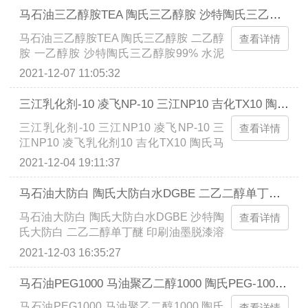
AEO-7(26-L-7)主要用作乳液类、膏霜类、
马石油三乙醇胺TEA 陶氏三乙醇胺 沙特陶氏三乙醇胺99% 水泥助磨剂保湿剂
香波类化妆品的乳化剂。水溶性优良，可
马石油三乙醇胺TEA 陶氏三乙醇胺 二乙醇
用于制造水包油型乳液。另外还可用作抗
查看详情
胺 一乙醇胺 沙特陶氏三乙醇胺99% 水泥
静电剂。为亲水性乳化剂，能增强某些物
助磨剂保湿剂 CAS号：102-71-6 在化妆
质在水中的溶解度，可作为制作O/W型乳
2021-12-07 11:05:32
品（包括皮肤洗涤、眼胶、保湿、洗发剂
液的乳化剂。...
等）中用作乳化剂、保湿剂、增湿剂、增
三江乳化剂-10 凌飞NP-10 三江NP10 吉化TX10 陶氏马石油NP-10 磐亚P110 非离子表面活性剂NPE10
稠剂、PH平衡剂。用于纺织工业中是良好
三江乳化剂-10 三江NP10 凌飞NP-10 三
的溶剂，吸湿剂。是织物柔软剂的原料。
查看详情
江NP10 凌飞乳化剂10 吉化TX10 陶氏马
还可用作纤维处理剂、防腐添加剂、增塑
石油NP-10 PANNOX110 磐亚P110 汉姆
剂、照相显影液添加剂、发动机积碳防止
2021-12-04 19:11:37
非离子表面活性剂NPE10 10 CAS号：
剂等。用作增塑剂、中和剂、润滑剂的添
14409-72-4壬基酚聚氧乙烯醚这系列可广
加剂或防腐蚀剂以及染料、树脂等的分散
马石油大防白 陶氏大防白水DGBE 二乙二醇单丁醚 印刷油墨脱漆溶剂
泛用作W/O型乳化剂或O/W型乳化剂、分
剂。...
马石油大防白 陶氏大防白水DGBE 沙特陶
散剂，是合成洗涤剂主要原料。在工业清
查看详情
氏大防白 二乙二醇单丁醚 印刷油墨脱漆溶
洗、纺织印染、造纸、皮革化工、化纤油
剂 二乙二醇丁醚 CAS号：112-34-5 用
剂、油田助剂、农药、乳液聚合等工业领
2021-12-03 16:35:27
作、乙基纤维素、聚醋酸乙烯酯等的溶
域有着广泛的应用。...
剂，涂料、染料的溶剂，也是刹车油组
马石油PEG1000 马油聚乙二醇1000 陶氏PEG-1000 Ethonas PEG 1000
分。用作印刷油墨、磁漆的溶剂，也用作
马石油PEG1000 马油聚乙二醇1000 陶氏
切削油、工作油洗涤用溶剂；水基涂料的
查看详情