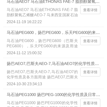
马石油AEO7 马石油ETHONAS FAE-7 脂肪醇聚氧乙烯醚AEO-7 马来西亚国家石油26-L-7
湿剂、增湿剂、增稠剂、PH平衡剂。还可
马石油AEO7 马石油ETHONAS FAE-7 脂
用作纤维处理剂、防腐添加剂、增塑剂、
查看详情
肪醇聚氧乙烯醚AEO-7 马来西亚国家石油
照相显影液添加剂、发动机积碳防止剂
26-L-7 陶氏AEO7 非离子型表面活性剂
等。用作增塑剂、中和剂、润滑剂的添加
2024-11-19 16:22:22
AEO 9。马石油AEO-9(26-L-9) 马石油
剂或防腐蚀剂以及染料、树脂等的分散
AEO-7(26-L-7)主要用作乳液类、膏霜类、
剂。还可用作合成表面活性剂、稳定
马石油PEG600，扬巴PEG600，乐天PEG600的来源及用途
香波类化妆品的乳化剂。水溶性优良，可
剂。...
马石油PEG600，扬巴PEG600（巴斯夫
用于制造水包油型乳液。另外还可用作抗
查看详情
PEG600），乐天PEG600的来源及用途
静电剂。为亲水性乳化剂，能增强某些物
PEG-600是聚乙二醇系列一员，分子量大
质在水中的溶解度，可作为制作O/W型乳
2024-11-12 15:00:32
约600，无色黏稠液体，具润滑保湿性，
液的乳化剂。...
广泛应用于制药、日化、纺织、金属加工
扬巴AEO7,巴斯夫AEO-7,马石油AEO7的化学性质及各方面用途
等行业，作为基质、保湿剂、柔软剂等，
扬巴AEO7,巴斯夫AEO-7,马石油AEO7的
市场主要品牌有马石油PEG600、巴斯夫
查看详情
化学性质及各方面用途 扬巴AEO7,巴斯夫
PEG600、乐天PEG600等。全称为聚乙
AEO-7,马石油AEO7（26-L-7）,壳牌
二醇600（Polyethylene glycol 600），是
2024-10-30 23:34:13
AEO7,花王AEO7是非离子表面活性剂
一种高分子聚合物，化学式通常为
Lutensol A7N，具卓越特性和广泛应用，
HO(CH2CH2O)nH。这里的n代表聚合
马石油PEG1000 扬巴PEG-1000的化学性质及日常用途
涵盖洗涤剂、乳化剂、纺织印染等行业，
度，决定了PEG的分子量。...
马石油PEG1000 扬巴PEG1000的化学性
使用时需注意储存、运输安全及浓度调
查看详情