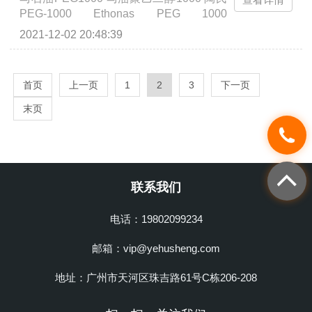
PEG-1000 Ethonas PEG 1000
活性溶剂；家用和工业清洁剂、脂和涂料
CARBOWAX聚乙二醇-1000 适于用作润
去除剂、金属清洁剂、硬表面清洁剂的溶
2021-12-02 20:48:39
湿剂和稠度调节剂，用于膏霜、乳液、牙
剂和偶联剂。...
膏和剃须膏等，也适用于不清洗的护发制
品，唇膏、除臭棒、香皂、剃须皂、粉底
首页
上一页
1
2
3
下一页
和美容化妆品等。在清洗剂中，聚乙二醇
也用作悬浮剂和增稠剂。在制药工业上，
末页
用作油膏、乳剂、软膏、洗剂和栓剂的基
质。...
联系我们
电话：19802099234
邮箱：vip@yehusheng.com
地址：广州市天河区珠吉路61号C栋206-208