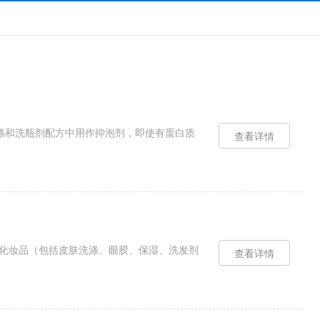
100在餐具洗涤和洗瓶剂配方中用作抑泡剂，即使有蛋白质
查看详情
71-6 在化妆品（包括皮肤洗涤、眼胶、保湿、洗发剂
查看详情