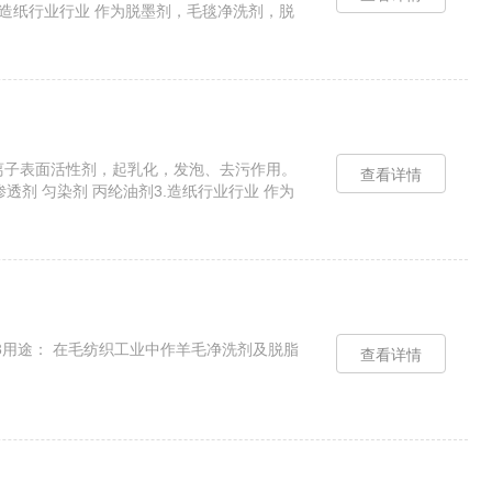
.造纸行业行业 作为脱墨剂，毛毯净洗剂，脱
 1.作为非离子表面活性剂，起乳化，发泡、去污作用。
查看详情
剂 匀染剂 丙纶油剂3.造纸行业行业 作为
11-09-3用途： 在毛纺织工业中作羊毛净洗剂及脱脂
查看详情