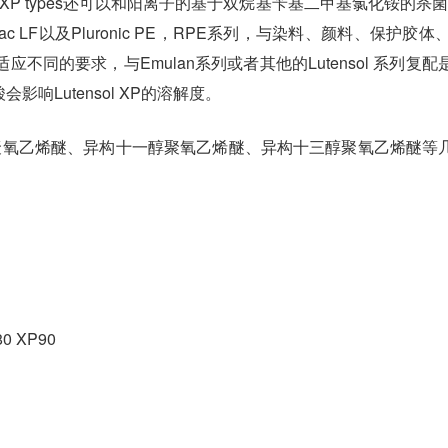
l XP types还可以和阳离子的基于双烷基苄基二甲基氯化铵的杀菌
afac LF以及Pluronic PE，RPE系列，与染料、颜料
洗涤剂以适应不同的要求，与Emulan系列或者其他的Lutensol
Lutensol XP的溶解度。
聚氧乙烯醚、异构十一醇聚氧乙烯醚、异构十三醇聚氧乙烯醚等
0 XP90