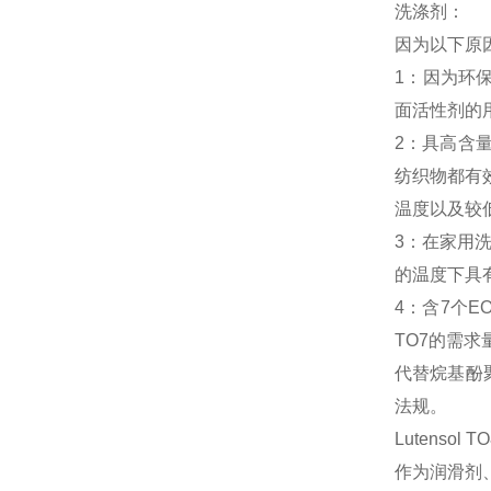
洗涤剂：
因为以下原因
1：因为环
面活性剂的
2：具高含
纺织物都有
温度以及较
3：在家用
的温度下具
4：含7个E
TO7的需求
代替烷基酚聚
法规。
Lutenso
作为润滑剂