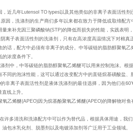
，近几年Lutensol TO types以及其他类似的非离子表面活
保原因，洗涤剂的生产商们多年以来都在致力于降低或取缔配方中
用量来补充因三聚磷酸钠(STP)的降低而损失的性能，实践表明
量阴离子表面活性剂的洗涤剂，只有在高浓度高温情况下对棉真
效的话，配方中必须有非离子的成分。中等碳链的脂肪醇聚氧乙
低的浓度条件下。
洗涤剂中，中等碳链的脂肪醇聚氧乙烯醚可以用来控制泡沫。根
有不同的泡沫性能，这可以通过改变配方中的直链烷基磺酸盐、
O的非离子表面活性剂是液体洗涤剂的最佳选择，因为他们在60℃
量直线上升。
氧乙烯醚(APEO)因为烷基酚聚氧乙烯醚(APEO)的降解物
l TO在许多清洗和洗涤配方中可以作为替代品，根据具体用途，我们的Lut
、油包水乳化剂、脱墨剂以及电镀添加剂等广泛用于工业领域。