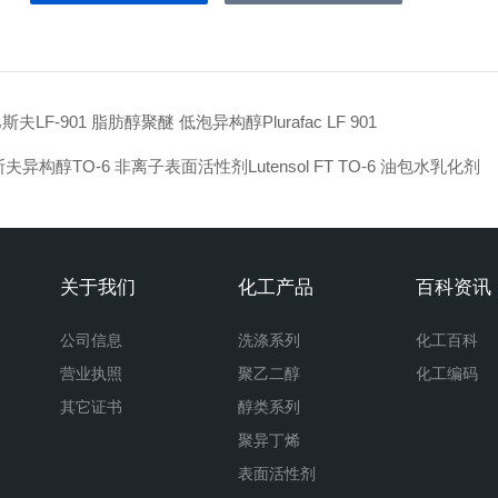
斯夫LF-901 脂肪醇聚醚 低泡异构醇Plurafac LF 901
夫异构醇TO-6 非离子表面活性剂Lutensol FT TO-6 油包水乳化剂
关于我们
化工产品
百科资讯
公司信息
洗涤系列
化工百科
营业执照
聚乙二醇
化工编码
其它证书
醇类系列
聚异丁烯
表面活性剂