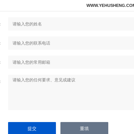
WWW.YEHUSHENG.C
：
：
：
：