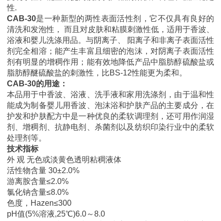
性.
CAB-30
是一种新型的两性表面活性剂，它不仅具有良好的
清洗和发泡性， 而且对皮肤和粘膜刺激性低，适用于香波、
浴液和婴儿洗涤用品。与阴离子、 阳离子和非离子表面活性
剂完全相溶；能产生丰富且细密的泡沫，对阴离子表面活性
剂有明显的增稠作用；能有效地降低产品中脂肪醇硫酸盐或
脂肪醇醚硫酸盐的刺激性，比BS-12性能更为柔和。
CAB-30的用途：
本品用于中香波、浴液、洗手液和家用洗涤剂，由于温和性
能成为制备婴儿用香波、泡沫浴和护肤产品的主要成分，在
护发和护肤配方中是一种优良的柔软调理剂，还可用作润湿
剂、增稠剂、抗静电剂、杀菌剂以及纺织印染行业中的柔软
处理剂等。
技术指标
外 观 无色或淡黄色透明粘稠液体
活性物含量 30±2.0%
游离胺含量≤2.0%
氯化钠含量≤8.0%
色度，Hazen≤300
pH值(5%溶液,25℃)6.0～8.0