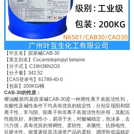
【中文名】甜菜碱CAB-30
【英文别名】Cocamidopropyl betaine
【分子式 】C19H38N2O3
【分子量】342.52
【CAS登录号】61789-40-0
【包装】200KG/桶
CAB-30的性质：
椰油酰胺丙基甜菜碱CAB-30是一种两性离子表面活性剂，
在酸性及碱性条件下均具有优良的稳定性，分别呈现阳和阴
离子性，常与阴、阳离子和非离子表面活性剂并用，其配伍
性能良好。刺激性小，易溶于水，对酸碱稳定，泡沫多，去
污力强，具有优良的增稠性、柔软性、杀菌性、抗静电性、
抗硬水性。能显著提高洗涤类产品的柔软、调理和低温稳定