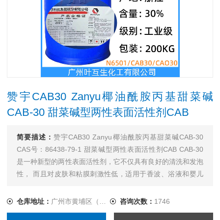
赞宇CAB30 Zanyu椰油酰胺丙基甜菜碱
CAB-30 甜菜碱型两性表面活性剂CAB
简要描述：
赞宇CAB30 Zanyu椰油酰胺丙基甜菜碱CAB-30
CAS号：86438-79-1 甜菜碱型两性表面活性剂CAB CAB-30
是一种新型的两性表面活性剂，它不仅具有良好的清洗和发泡
性， 而且对皮肤和粘膜刺激性低，适用于香波、浴液和婴儿
洗涤用品。与阴离子、 阳离子和非离子表面活性剂完全相
溶；能有效地降低产品中脂肪醇硫酸盐或脂肪醇醚硫酸盐的刺
仓库地址：
广州市黄埔区（自提/发货）
咨询次数：
1746
激性，比BS-12性能更为柔和。...