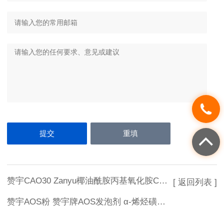
赞宇CAO30 Zanyu椰油酰胺丙基氧化胺CAO-30 氧化胺表面活性剂CAO
[ 返回列表 ]
赞宇AOS粉 赞宇牌AOS发泡剂 α-烯烃磺酸钠（AOS粉状） 阴离子表面活性剂